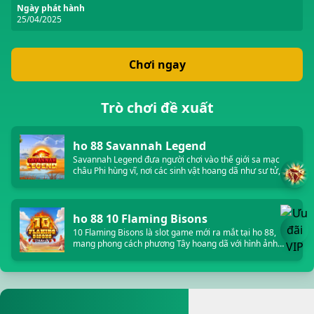
Ngày phát hành
25/04/2025
Chơi ngay
Trò chơi đề xuất
ho 88 Savannah Legend
Savannah Legend đưa người chơi vào thế giới sa mạc
châu Phi hùng vĩ, nơi các sinh vật hoang dã như sư tử, voi
và hươu cao cổ tung hoành...
ho 88 10 Flaming Bisons
10 Flaming Bisons là slot game mới ra mắt tại ho 88,
mang phong cách phương Tây hoang dã với hình ảnh
trâu lửa đầy uy lực...