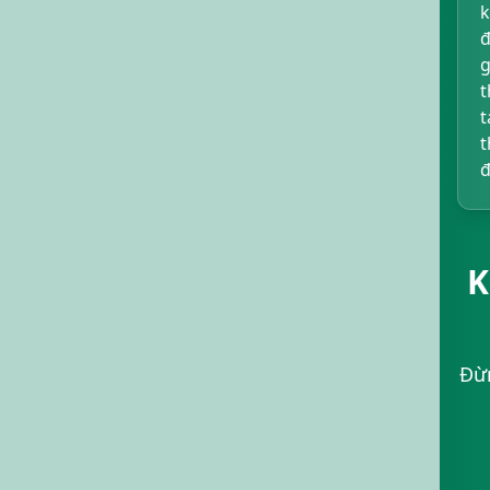
k
đ
g
t
t
t
đ
K
Đừn