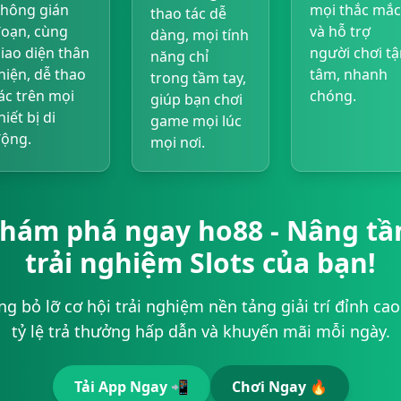
hông gián
mọi thắc mắc
thao tác dễ
oạn, cùng
và hỗ trợ
dàng, mọi tính
iao diện thân
người chơi tậ
năng chỉ
hiện, dễ thao
tâm, nhanh
trong tầm tay,
ác trên mọi
chóng.
giúp bạn chơi
hiết bị di
game mọi lúc
ộng.
mọi nơi.
hám phá ngay
ho88
- Nâng t
trải nghiệm Slots của bạn!
g bỏ lỡ cơ hội trải nghiệm nền tảng giải trí đỉnh cao
tỷ lệ trả thưởng hấp dẫn và khuyến mãi mỗi ngày.
Tải App Ngay 📲
Chơi Ngay 🔥