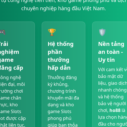
/2026 Nguye*** nhan thuong 850,000 VND 🎉
chuyên nghiệp hàng đầu Việt Nam.
/2026 TranD*** rut tien thanh cong 3,450,000 VND 🏦
/2026 TranDa*** rut tien thanh cong 600,000 VND 🏦
/2026 TranDao*** rut tien thanh cong 5,300,000 VND 🏦
/2026 TranDo*** nhan thuong 900,000 VND 🎁
🎮
🏆
🛡️
/2026 TranL*** nhan hoan tra 800,000 VND 🔄
Trải
Hệ thống
Nền tảng
/2026 Nguyen*** no hu 33,500,000 VND 🚀
/2026 TranHo*** thang lon 7,000,000 VND 🔥
nghiệm
phần
an toàn -
/2026 TranBui*** nhan hoan tra 750,000 VND 🎊
game
thưởng
Uy tín
/2026 NguyenD*** thang lon 11,400,000 VND 🔥
đẳng cấp
hấp dẫn
Với cam kết v
/2026 NguyenT*** no hu 31,000,000 VND 🎰
bảo mật dữ
Công nghệ
Thưởng đăng
/2026 TranDu*** thang lon 9,200,000 VND 💰
liệu, giao dịc
iện đại, môi
ký khủng,
/2026 TranNg*** thang lon 3,500,000 VND 🏆
nhanh chóng
rường chơi
chương trình
/2026 TranHoA*** thang lon 2,200,000 VND 🏆
và hệ thống
game chân
khuyến mãi đa
/2026 TranDan*** nhan thuong 100,000 VND 🎁
bảo vệ người
hực, kho
dạng và kho
/2026 TranDuo*** rut tien thanh cong 8,750,000 VND 💸
chơi,
ho88
là
ame Slots
game Slots
/2026 TranHoa*** rut tien thanh cong 6,250,000 VND 🏦
lựa chọn hàn
ot được cập
phong phú
/2026 TranBuiA*** rut tien thanh cong 2,550,000 VND ✅
đầu cho ngườ
hật liên tục,
giúp bạn thỏa
/2026 TranLy*** thang lon 14,600,000 VND 💰