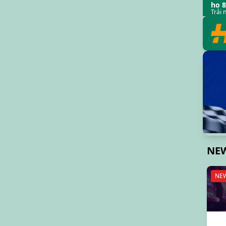
ho 
Trải 
NE
NE