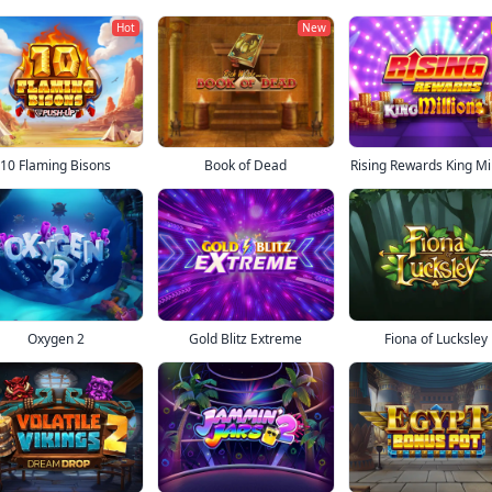
Hot
New
10 Flaming Bisons
Book of Dead
Rising Rewards King Mil
Oxygen 2
Gold Blitz Extreme
Fiona of Lucksley