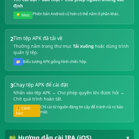
định
Phiên bản Android cũ hơn có thể nằm ở phần khác.
💡 Mẹo:
Tìm tệp APK đã tải về
2
Thường nằm trong thư mục
Tải xuống
hoặc dùng trình
quản lý tệp.
📁
Biểu tượng APK giống hình chiếc hộp.
Chạy tệp APK để cài đặt
3
Nhấn vào tệp APK → Cho phép quyền khi được hỏi →
Chờ quá trình hoàn tất.
Chỉ cài từ nguồn đáng tin cậy để tránh rủi ro bảo
⚠️ Cảnh
mật.
báo:
🍏 Hướng dẫn cài IPA (iOS)
▼