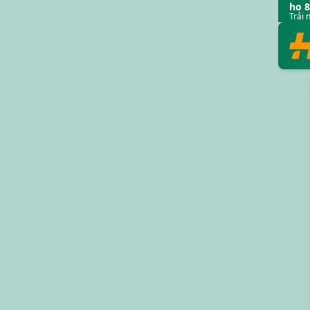
ho 
Trải 