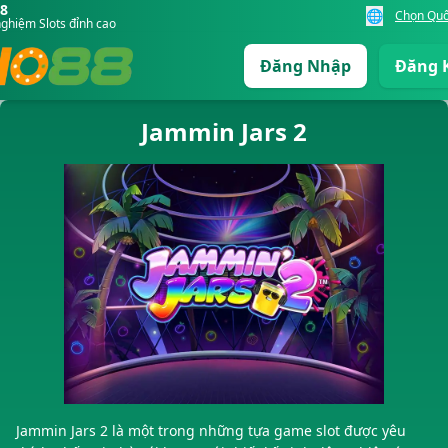
88
🌐
Chọn Quố
nghiệm Slots đỉnh cao
Đăng Nhập
Đăng 
Jammin Jars 2
Jammin Jars 2 là một trong những tựa game slot được yêu