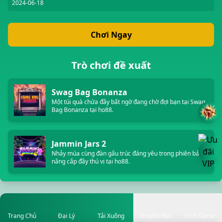
2024-06-18
Chơi Ngay
Trò chơi đề xuất
Swag Bag Bonanza
Một túi quà chứa đầy bất ngờ đang chờ đợi bạn tại Swag
Bag Bonanza tại ho88.
Jammin Jars 2
Nhảy múa cùng đàn gấu trúc đáng yêu trong phiên bản
nâng cấp đầy thú vị tại ho88.
Trang Chủ
Đại Lý
Tải Xuống
Khuyến Mãi
Chơi Game