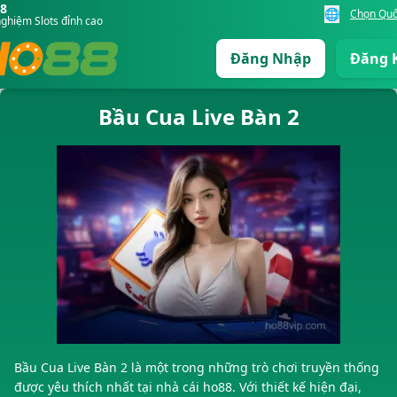
88
🌐
Chọn Quố
nghiệm Slots đỉnh cao
Đăng Nhập
Đăng 
Bầu Cua Live Bàn 2
Bầu Cua Live Bàn 2 là một trong những trò chơi truyền thống
được yêu thích nhất tại nhà cái ho88. Với thiết kế hiện đại,