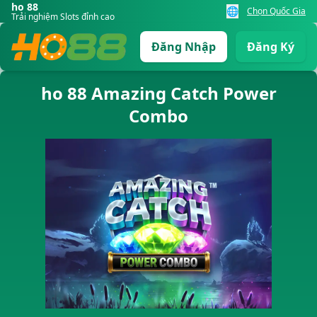
ho 88
🌐
Chọn Quốc Gia
Trải nghiệm Slots đỉnh cao
Đăng Nhập
Đăng Ký
ho 88 Amazing Catch Power
Combo